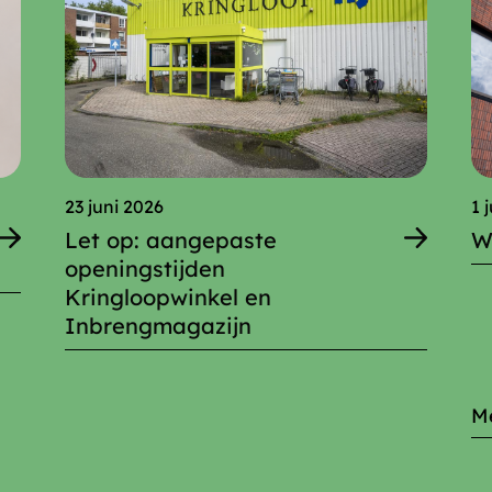
23 juni 2026
1 
Let op: aangepaste
W
openingstijden
Kringloopwinkel en
Inbrengmagazijn
M