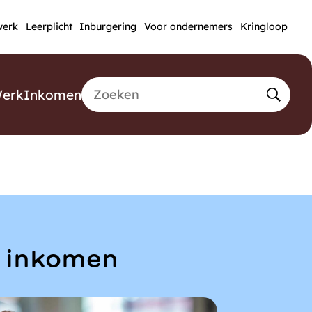
werk
Leerplicht
Inburgering
Voor ondernemers
Kringloop
Zoeken
erk
Inkomen
Open
Zoek
n inkomen