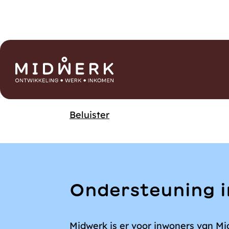
Additioneel
menu
Home
Beluister
Midwerk
Home
Ondersteuning
Midwerk
bij
ontwikkeling,
Ondersteuning i
werk
en
Midwerk is er voor inwoners van Mi