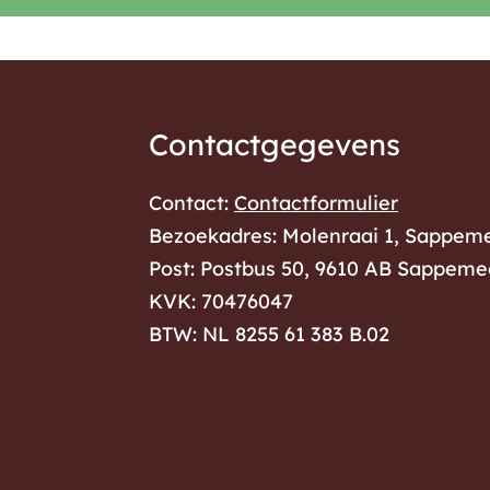
A
L
F
i
a
l
Contactgegevens
n
c
g
k
e
Contact:
Contactformulier
e
b
e
Bezoekadres: Molenraai 1, Sappem
d
o
m
Post: Postbus 50, 9610 AB Sappeme
I
o
KVK: 70476047
n
k
e
BTW: NL 8255 61 383 B.02
M
M
n
i
i
d
d
e
w
w
i
e
e